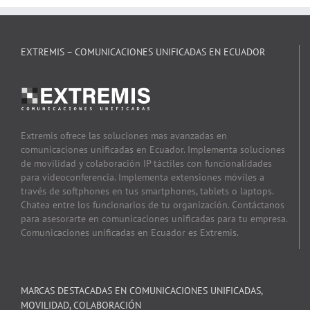
EXTREMIS – COMUNICACIONES UNIFICADAS EN ECUADOR
Extremis ofrece las soluciones mas avanzadas en
comunicaciones unificadas en Ecuador. Implementa soluciones
de movilidad y colaboración IP táctiles con funcionalidades
para videoconferencia. Implementa extensiones móviles a
través de softphones en tus smartphones, tablets o laptops.
Chatea entre los funcionarios de tu organización. Contáctanos
para asesorarte en comunicaciones unificadas para tu empresa.
Comunicaciones unificadas en Ecuador es Extremis.
MARCAS DESTACADAS EN COMUNICACIONES UNIFICADAS,
MOVILIDAD, COLABORACIÓN