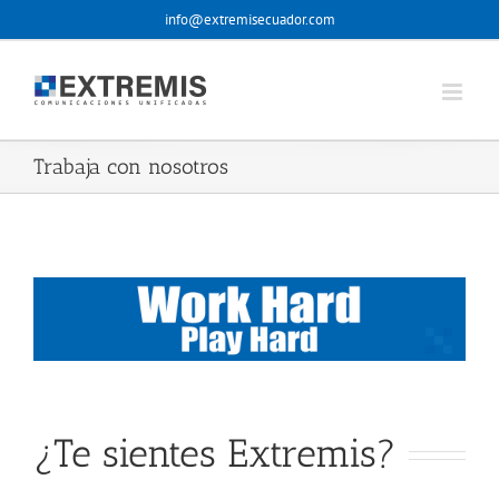
Skip
info@extremisecuador.com
to
content
Trabaja con nosotros
¿Te sientes Extremis?